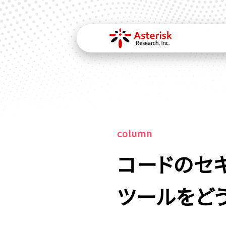
column
コードのセキ
ツールをど