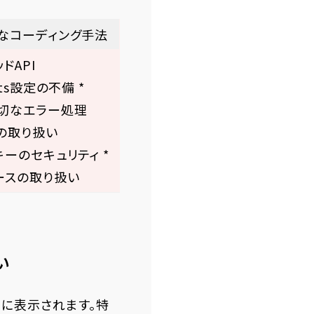
なコーディング手法
ドAPI
uts設定の不備 *
切なエラー処理
の取り扱い
キーのセキュリティ *
ースの取り扱い
い
中に表示されます。特