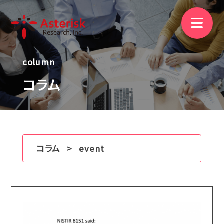
column
ニュース
コラム
映像資料
ご相談
コラム
event